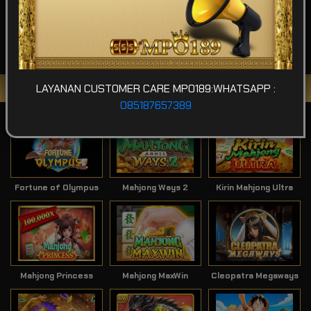
SPORTSBOOK
LOTTERY
POKER
ARCADE
Game Terpopuler
LAYANAN CUSTOMER CARE MPO189:WHATSAPP :
085187657389
Fortune of Olympus
Mahjong Ways 2
Kirin Mahjong Ultra
Mahjong Princess
Mahjong MaxWin
Cleopatra Megaways