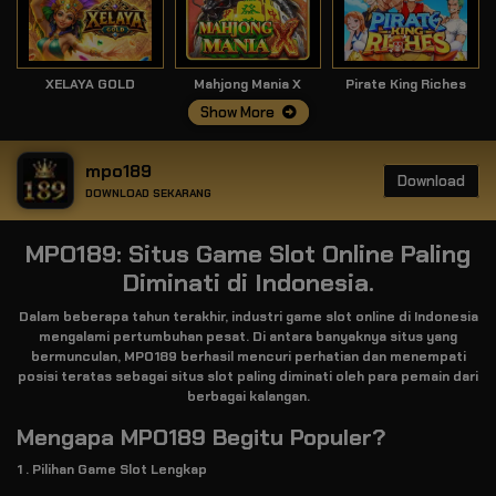
XELAYA GOLD
Mahjong Mania X
Pirate King Riches
Show More
mpo189
Download
DOWNLOAD SEKARANG
MPO189: Situs Game Slot Online Paling
Diminati di Indonesia.
Dalam beberapa tahun terakhir, industri game slot online di Indonesia
mengalami pertumbuhan pesat. Di antara banyaknya situs yang
bermunculan, MPO189 berhasil mencuri perhatian dan menempati
posisi teratas sebagai situs slot paling diminati oleh para pemain dari
berbagai kalangan.
Mengapa MPO189 Begitu Populer?
1 . Pilihan Game Slot Lengkap